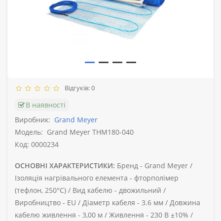
Відгуків: 0
В наявності
Виробник:
Grand Meyer
Модель:
Grand Meyer THM180-040
Код: 0000234
ОСНОВНІ ХАРАКТЕРИСТИКИ:
Бренд -
Grand Meyer /
Ізоляція нагрівального елемента -
фторполімер
(тефлон, 250°C) /
Вид кабелю -
двожильний /
Виробництво -
EU /
Діаметр кабеля -
3.6 мм /
Довжина
кабелю живлення -
3,00 м /
Живлення -
230 В ±10% /