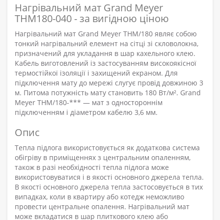
Нагрівальний мат Grand Meyer
THM180-040 - за вигідною ціною
Нагрівальний мат Grand Meyer THM/180 являє собою
тонкий нагрівальний елемент на сітці зі скловолокна,
призначений для укладання в шар кахельного клею.
Кабель виготовлений із застосуванням високоякісної
термостійкої ізоляції і захищений екраном. Для
підключення мату до мережі слугує провід довжиною 3
м. Питома потужність мату становить 180 Вт/м². Grand
Meyer THM/180-*** — мат з одностороннім
підключенням і діаметром кабелю 3,6 мм.
Опис
Тепла підлога використовується як додаткова система
обігріву в приміщеннях з центральним опаленням,
також в разі необхідності тепла підлога може
використовуватися і в якості основного джерела тепла.
В якості основного джерела тепла застосовується в тих
випадках, коли в квартиру або котедж неможливо
провести центральне опалення. Нагрівальний мат
може вкладатися в шар плиткового клею або