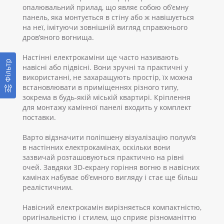
опалювальний прилад, що являє собою об’ємну
панель, яка монтується в стіну або ж навішується
на неї, імітуючи зовнішній вигляд справжнього
дров’яного вогнища.
Настінні електрокаміни ще часто називають
Фільтр
навісні або підвісні. Вони зручні та практичні у
використанні, не захаращують простір, їх можна
встановлювати в приміщеннях різного типу,
зокрема в будь-якій міській квартирі. Кріплення
для монтажу камінної панелі входить у комплект
поставки.
Варто відзначити поліпшену візуалізацію полум’я
в настінних електрокамінах, оскільки вони
зазвичай розташовуються практично на рівні
очей. Завдяки 3D-екрану горіння вогню в навісних
камінах набуває об’ємного вигляду і стає ще більш
реалістичним.
Навісний електрокамін вирізняється компактністю,
оригінальністю і стилем, що сприяє різноманіттю