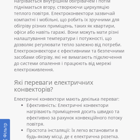
нагрівається внутрішнім обігрівачем і потім
піднімається вгору, створюючи циркуляцію
теплого повітря. Електроконвектори зазвичай
компактні і мобільні, що робить їх зручними для
обігріву різних приміщень, таких як квартири,
офіси або навіть гаражі. Вони можуть мати різні
налаштування температури і потужності, що
дозволяє регулювати тепло залежно від потреби.
Електроконвектори є ефективними та безпечними
засобами обігріву, які не вимагають підключення
до системи опалення і працюють від мережі
електроживлення.
Які переваги електричних
конвекторів?
Електричні конвектори мають декілька переваг:
Ефективність: Електричні конвектори
нагрівають приміщення досить швидко та
ефективно за рахунок конвекційного потоку
повітря.
Фільтр
Простота інсталяції: Їх легко встановити в
будь-якому місці, де є електрична розетка.