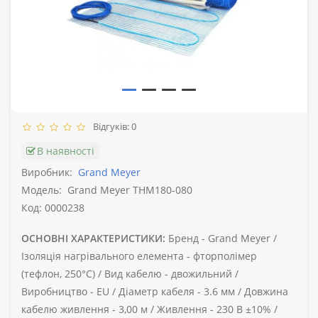
Відгуків: 0
В наявності
Виробник:
Grand Meyer
Модель:
Grand Meyer THM180-080
Код: 0000238
ОСНОВНІ ХАРАКТЕРИСТИКИ:
Бренд -
Grand Meyer /
Ізоляція нагрівального елемента -
фторполімер
(тефлон, 250°C) /
Вид кабелю -
двожильний /
Виробництво -
EU /
Діаметр кабеля -
3.6 мм /
Довжина
кабелю живлення -
3,00 м /
Живлення -
230 В ±10% /