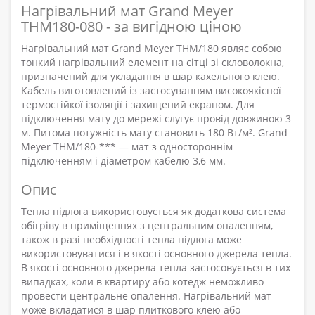
Нагрівальний мат Grand Meyer
THM180-080 - за вигідною ціною
Нагрівальний мат Grand Meyer THM/180 являє собою
тонкий нагрівальний елемент на сітці зі скловолокна,
призначений для укладання в шар кахельного клею.
Кабель виготовлений із застосуванням високоякісної
термостійкої ізоляції і захищений екраном. Для
підключення мату до мережі слугує провід довжиною 3
м. Питома потужність мату становить 180 Вт/м². Grand
Meyer THM/180-*** — мат з одностороннім
підключенням і діаметром кабелю 3,6 мм.
Опис
Тепла підлога використовується як додаткова система
обігріву в приміщеннях з центральним опаленням,
також в разі необхідності тепла підлога може
використовуватися і в якості основного джерела тепла.
В якості основного джерела тепла застосовується в тих
випадках, коли в квартиру або котедж неможливо
провести центральне опалення. Нагрівальний мат
може вкладатися в шар плиткового клею або