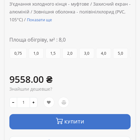
З'єднання холодного кінця -
муфтове /
Захисний екран -
алюміній /
Зовнішня оболонка -
полівінілхлорид (PVC,
105°C) /
Показати ще
Площа обігріву, м² : 8,0
0,75
1,0
1,5
2,0
3,0
4,0
5,0
6,0
9558.00 ₴
Знайшли дешевше?
КУПИТИ