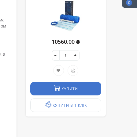
0
ома
ром
10560.00 ₴
ж в
о
КУПИТИ
КУПИТИ В 1 КЛІК