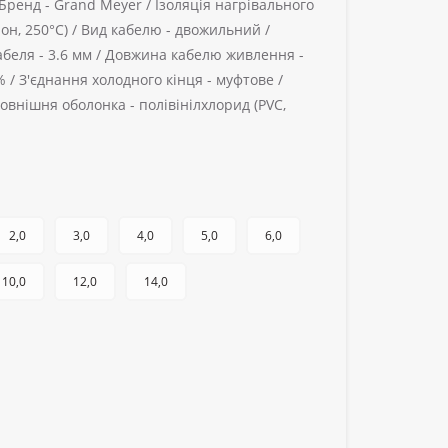
Бренд -
Grand Meyer /
Ізоляція нагрівального
н, 250°C) /
Вид кабелю -
двожильний /
абеля -
3.6 мм /
Довжина кабелю живлення -
% /
З'єднання холодного кінця -
муфтове /
овнішня оболонка -
полівінілхлорид (PVC,
2,0
3,0
4,0
5,0
6,0
10,0
12,0
14,0