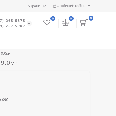
Особистий кабінет
Українська
0
0
0
7) 265 5875
9) 757 5907
 9.0м²
 9.0м²
-090