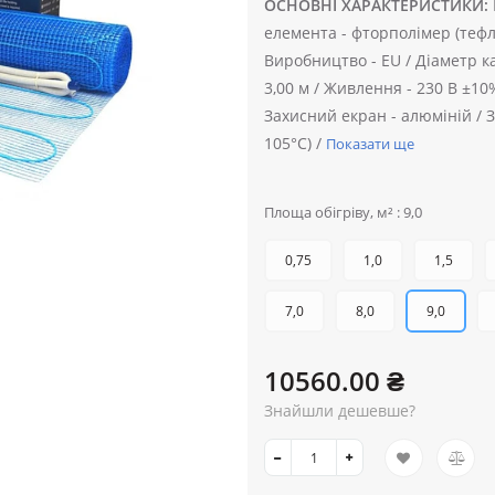
ОСНОВНІ ХАРАКТЕРИСТИКИ:
елемента -
фторполімер (тефло
Виробництво -
EU /
Діаметр к
3,00 м /
Живлення -
230 В ±10
Захисний екран -
алюміній /
З
105°C) /
Показати ще
Площа обігріву, м² : 9,0
0,75
1,0
1,5
7,0
8,0
9,0
10560.00 ₴
Знайшли дешевше?