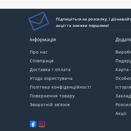
Підпишіться на розсилку, і дізнавай
акції та знижки першими!
Інформація
Додат
Про нас
Вироб
Співпраця
Подару
Доставка і оплата
Карта 
Угода користувача
Особис
Політика конфіденційності
Історі
Повернення товару
Заклад
Зворотній зв’язок
Розсил
Акції