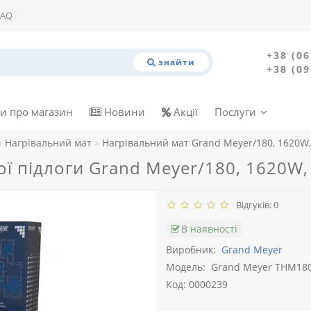
FAQ
+38 (06
знайти
+38 (09
и про магазин
Новини
Акції
Послуги
Нагрівальний мат
Нагрівальний мат Grand Meyer/180, 1620W,
ї підлоги Grand Meyer/180, 1620W,
Відгуків: 0
В наявності
Виробник:
Grand Meyer
Модель:
Grand Meyer THM180
Код: 0000239