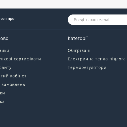
теся про
ково
Категорії
ники
Обігрівачі
нкові сертифікати
Електрична тепла підлога
сайту
Терморегулятори
тий кабінет
я замовлень
ки
ка