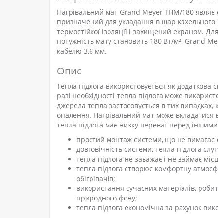
Нагрівальний мат Grand Meyer THM/180 являє с
призначений для укладання в шар кахельного к
термостійкої ізоляції і захищений екраном. Дл
потужність мату становить 180 Вт/м². Grand M
кабелю 3,6 мм.
Опис
Тепла підлога використовується як додаткова 
разі необхідності тепла підлога може використо
джерела тепла застосовується в тих випадках,
опалення. Нагрівальний мат може вкладатися 
тепла підлога має низку переваг перед іншим
простий монтаж системи, що не вимагає 
довговічність системи, тепла підлога слуг
тепла підлога не заважає і не займає місц
тепла підлога створює комфортну атмосфер
обігрівачів;
використання сучасних матеріалів, роби
природного фону;
тепла підлога економічна за рахунок вик