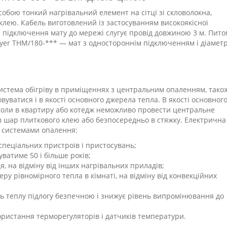
обою тонкий нагрівальний елемент на сітці зі скловолокна,
лею. Кабель виготовлений із застосуванням високоякісної
я підключення мату до мережі слугує провід довжиною 3 м. Пит
eyer THM/180-*** — мат з одностороннім підключенням і діамет
система обігріву в приміщеннях з центральним опаленням, тако
вуватися і в якості основного джерела тепла. В якості основног
 коли в квартиру або котедж неможливо провести центральне
в шар плиткового клею або безпосередньо в стяжку. Електрична
и системами опалення:
спеціальних пристроїв і пристосувань;
уватиме 50 і більше років;
я, на відміну від інших нагрівальних приладів;
у рівномірного тепла в кімнаті, на відміну від конвекційних
ть теплу підлогу безпечною і знижує рівень випромінювання до
ористання терморегуляторів і датчиків температури.