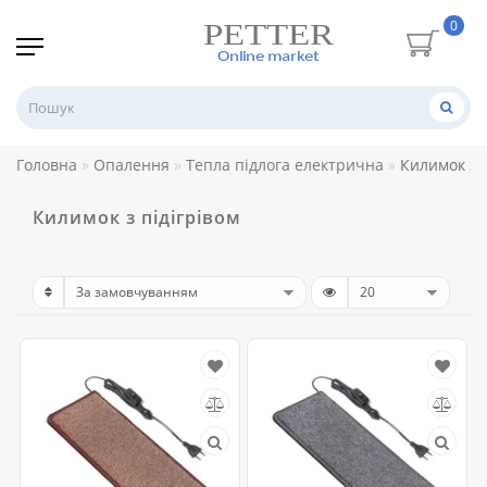
0
Головна
Опалення
Тепла підлога електрична
Килимок з п
Килимок з підігрівом