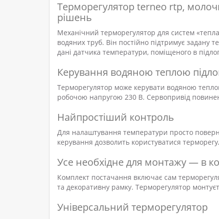
Терморегулятор terneo rtp, моло
рішень
Механічний терморегулятор для систем «тепла 
водяних труб. Він постійно підтримує задану т
дані датчика температури, поміщеного в підлог
Керування водяною теплою підл
Терморегулятор може керувати водяною тепло
робочою напругою 230 В. Сервопривід повине
Найпростіший контроль
Для налаштування температури просто поверні
керування дозволить користуватися терморегул
Усе необхідне для монтажу — в к
Комплект постачання включає сам терморегуля
та декоративну рамку. Терморегулятор монтуєт
Універсальний терморегулятор