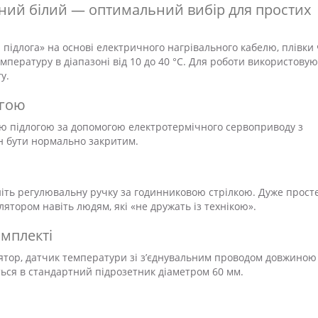
чний білий — оптимальний вибір для простих
підлога» на основі електричного нагрівального кабелю, плівки
емпературу в діапазоні від 10 до 40 °С. Для роботи використову
у.
огою
ю підлогою за допомогою електротермічного сервоприводу з
н бути нормально закритим.
ть регулювальну ручку за годинниковою стрілкою. Дуже прост
ятором навіть людям, які «не дружать із технікою».
омплекті
тор, датчик температури зі з’єднувальним проводом довжиною
ься в стандартний підрозетник діаметром 60 мм.