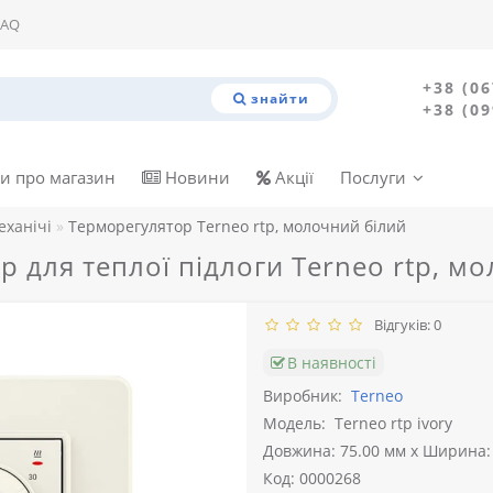
FAQ
+38 (06
знайти
+38 (09
и про магазин
Новини
Акції
Послуги
еханічі
Терморегулятор Terneo rtp, молочний білий
 для теплої підлоги Terneo rtp, м
Відгуків: 0
В наявності
Виробник:
Terneo
Модель:
Terneo rtp ivory
Довжина: 75.00 мм x Ширина: 
Код: 0000268