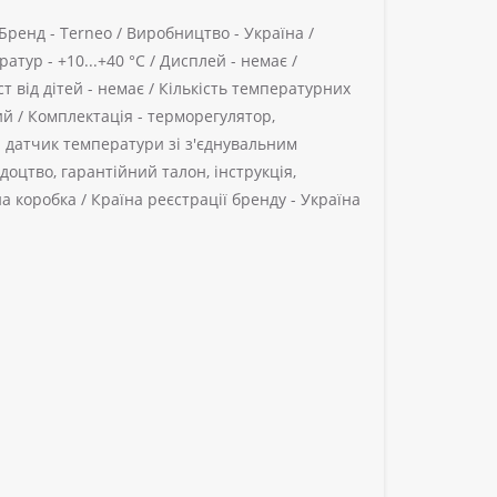
Бренд -
Terneo /
Виробництво -
Україна /
ратур -
+10...+40 °С /
Дисплей -
немає /
т від дітей -
немає /
Кількість температурних
ий /
Комплектація -
терморегулятор,
 датчик температури зі з'єднувальним
ідоцтво, гарантійний талон, інструкція,
а коробка /
Країна реєстрації бренду -
Україна