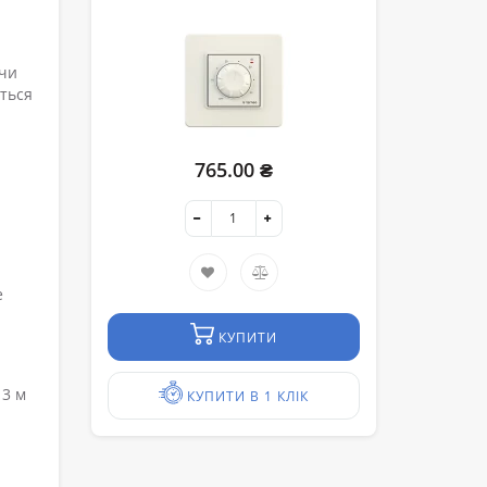
 чи
ються
765.00 ₴
е
КУПИТИ
 3 м
КУПИТИ В 1 КЛІК