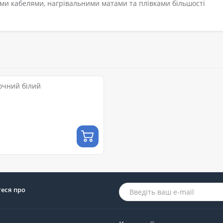
ми кабелями, нагрівальними матами та плівками більшості
очний білий
теся про