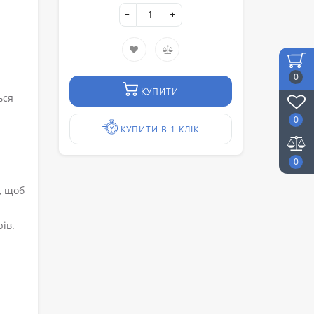
0
КУПИТИ
ься
0
КУПИТИ В 1 КЛІК
0
, щоб
ів.