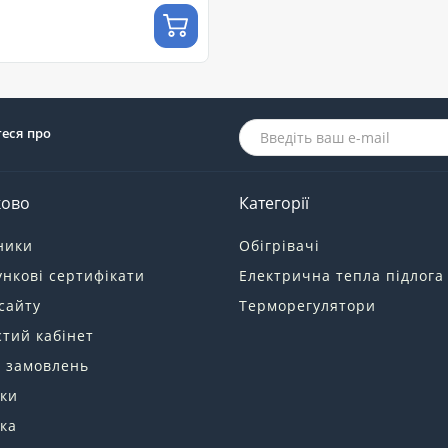
теся про
ково
Категорії
ники
Обігрівачі
нкові сертифікати
Електрична тепла підлога
сайту
Терморегулятори
тий кабінет
я замовлень
ки
ка