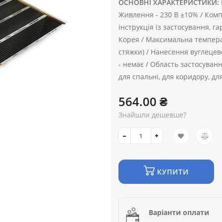
ОСНОВНІ ХАРАКТЕРИСТИКИ:
Живлення -
230 В ±10% /
Комп
інструкція із застосування, г
Корея /
Максимальна темпера
стяжки) /
Нанесення вуглецев
-
немає /
Область застосуванн
для спальні, для коридору, дл
564.00 ₴
Знайшли дешевше?
КУПИТИ
Варіанти оплати