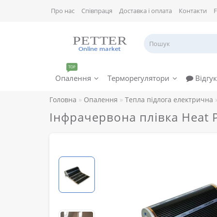
Про нас
Співпраця
Доставка і оплата
Контакти
TOP
Опалення
Терморегулятори
Відгук
Головна
Опалення
Тепла підлога електрична
Інфрачервона плівка Heat Pl