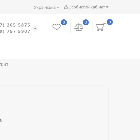
Особистий кабінет
Українська
0
0
0
7) 265 5875
9) 757 5907
20Вт
20