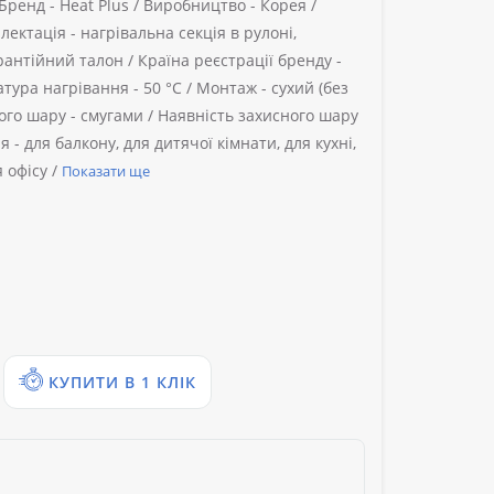
Бренд -
Heat Plus /
Виробництво -
Корея /
лектація -
нагрівальна секція в рулоні,
арантійний талон /
Країна реєстрації бренду -
тура нагрівання -
50 °C /
Монтаж -
сухий (без
ого шару -
смугами /
Наявність захисного шару
я -
для балкону, для дитячої кімнати, для кухні,
я офісу /
Показати ще
КУПИТИ В 1 КЛІК