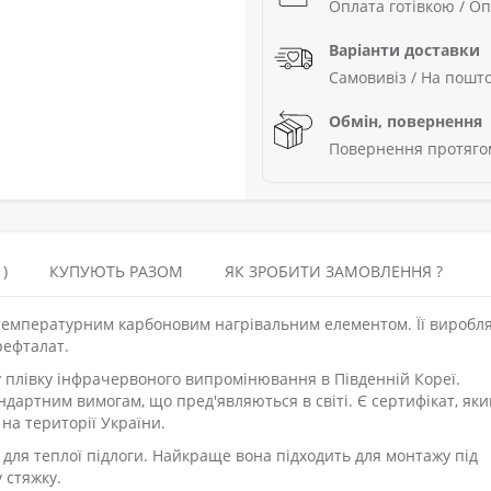
Оплата готівкою / Оп
Варіанти доставки
Самовивіз / На пошто
Обмін, повернення
Повернення протягом
)
КУПУЮТЬ РАЗОМ
ЯК ЗРОБИТИ ЗАМОВЛЕННЯ ?
отемпературним карбоновим нагрівальним елементом. Її виробл
рефталат.
у плівку інфрачервоного випромінювання в Південній Кореї.
ндартним вимогам, що пред'являються в світі. Є сертифікат, яки
на території України.
 для теплої підлоги. Найкраще вона підходить для монтажу під
 стяжку.