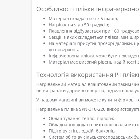
Особливості плівки інфрачервон
Матеріал складається з 5 шарів;
Нагрівається до 50 градусів;
Плавлення відбувається при 160 градусах
Секції, з яких складається плівка, має шир
На матеріалі присутні прозорі ділянки, 
до поверхонь;
Інфрачервона плівка може бути покладена 
Матеріал має високий рівень надійності
Технологія використання ІЧ плівк
Нагрівальний матеріал влаштований таким чино
не витрачати даремно енергію, під матеріал ук
У нашому магазині ви можете купити фірмові те
Нагрівальна плівка SPN-310-220 використовуєт
Облаштування теплої підлоги;
Обладнання додаткових опалювальних с
Підігріву стін, лоджій, балконів;
Систем обігріву сільськогосподарських б