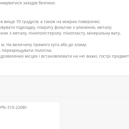
имуватися заходів безпеки.
я вище 70 градусів, а також на мокрих поверхнях;
овувати підкладку, покриту фольгою з алюмінію, металу;
ню з металу, пінополістеролу, пінопласту, мінеральну вату,
 м. На величину прямого кута або до зламу;
и, перехрещувати полотна;
едозволених місцях і встановлювати на неї важкі, гострі предмет
SPN-310-220Вт