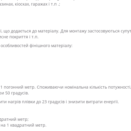
нах, кіосках, гаражах і т.п .;
ії, що додається до матеріалу. Для монтажу застосовуються супу
сне покриття і т.п.
 особливостей фінішного матеріалу:
на 1 погонний метр. Споживаючи номінальна кількість потужності
и 50 градусів.
и нагрів плівки до 23 градусів і знизити витрати енергії.
адратний метр;
т на 1 квадратний метр.