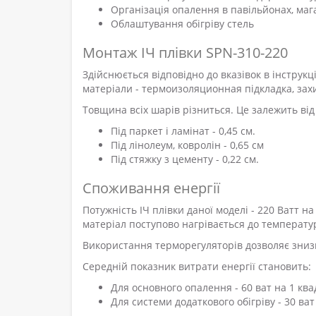
Організація опалення в павільйонах, магази
Облаштування обігріву стель
Монтаж ІЧ плівки SPN-310-220
Здійснюється відповідно до вказівок в інструкц
матеріали - термоизоляционная підкладка, захи
Товщина всіх шарів різниться. Це залежить від
Під паркет і ламінат - 0,45 см.
Під лінолеум, ковролін - 0,65 см
Під стяжку з цементу - 0,22 см.
Споживання енергії
Потужність ІЧ плівки даної моделі - 220 Ватт 
матеріал поступово нагрівається до температур
Використання терморегуляторів дозволяє знизит
Середній показник витрати енергії становить:
Для основного опалення - 60 ват на 1 кв
Для системи додаткового обігріву - 30 ва