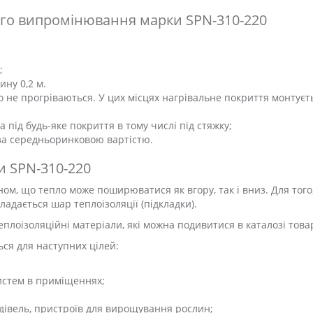
ого випромінювання марки SPN-310-220
;
ину 0,2 м.
що не прогріваються. У цих місцях нагрівальне покриття монтуєт
під будь-яке покриття в тому числі під стяжку;
 за середньоринковою вартістю.
и SPN-310-220
м, що тепло може поширюватися як вгору, так і вниз. Для того
ладається шар теплоізоляції (підкладки).
плоізоляційні матеріали, які можна подивитися в каталозі товар
ься для наступних цілей:
истем в приміщеннях;
удівель, пристроїв для вирощування рослин;