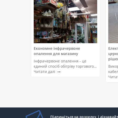
Економне інфрачервоне
Елек
опалення для магазину
церк
ріше
Інфрачервоне опалення - це
єдиний спосіб обігріву торгового
Вико
приміщення, в який закладена
Читати далі
кабе
унікальна технологія прямого
ефект
Чита
прогріву поверхонь з подальшою
опале
передачею тепла в повітря. Це д..
вдало
на пр
Підпишіться на розсилку, і дізнавай