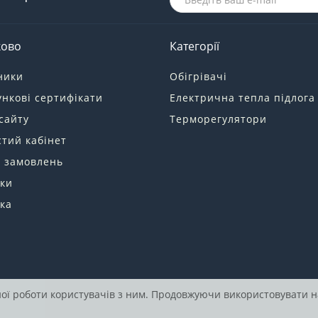
ково
Категорії
ники
Обігрівачі
нкові сертифікати
Електрична тепла підлога
сайту
Терморегулятори
тий кабінет
я замовлень
ки
ка
ної роботи користувачів з ним. Продовжуючи використовувати н