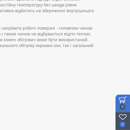
постійну температуру без шкоди рівня
гативно відбитись на збереженні внутрішнього
 нагрівати робочі поверхні - головним чином
о і таким чином не відбувається відтік теплих
ки кожен обігрівач може бути використаний
кального обігріву окремих зон, так і загальний
0
0