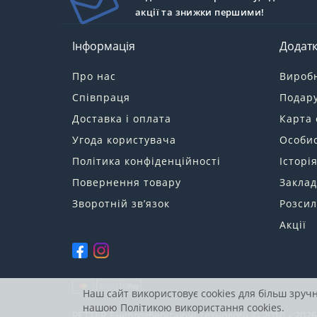
акції та знижки першими!
Інформація
Додат
Про нас
Вироб
Співпраця
Подару
Доставка і оплата
Карта 
Угода користувача
Особис
Політика конфіденційності
Історі
Повернення товару
Заклад
Зворотній зв’язок
Розсил
Акції
Наш сайт використовує cookies для більш зруч
нашою
Політикою використання cookies.
PETTER
Енергозберігаючі технології © 2010 - 2026