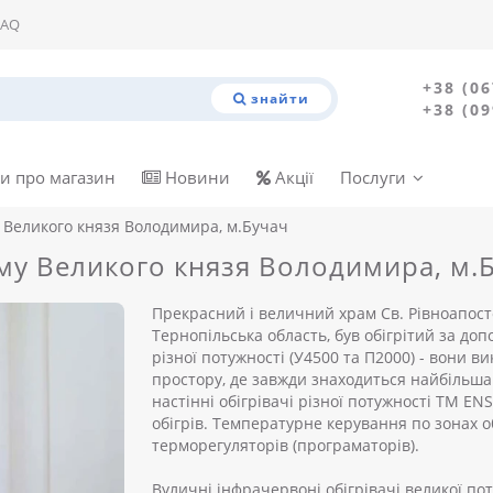
FAQ
+38 (06
знайти
+38 (09
и про магазин
Новини
Акції
Послуги
 Великого князя Володимира, м.Бучач
му Великого князя Володимира, м.
Прекрасний і величний храм Св. Рівноапост
Тернопільська область, був обігрітий за до
різної потужності (У4500 та П2000) - вони в
простору, де завжди знаходиться найбільша 
настінні обігрівачі різної потужності ТМ E
обігрів. Температурне керування по зонах о
терморегуляторів (програматорів).
Вуличні інфрачервоні обігрівачі великої по