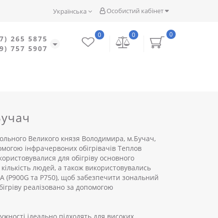
Особистий кабінет
Українська
0
0
0
7) 265 5875
9) 757 5907
Бучач
ольного Великого князя Володимира, м.Бучач,
помогою інфрачервоних обігрівачів Теплов
икористовувалися для обігріву основного
кількість людей, а також використовувались
NSA (P900G та P750), щоб забезпечити зональний
бігріву реалізовано за допомогою
тужності ідеально підходять для високих