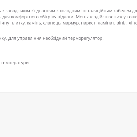
з заводським з'єднанням з холодним інсталяційним кабелем д
 для комфортного обігріву підлоги. Монтаж здійснюється у тонк
чну плитку, камінь, сланець, мармур, паркет, ламінат, вініл, лін
ку. Для управління необхідний терморегулятор.
а температури