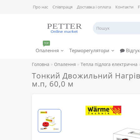
Про нас
Співпраця
Доставка і оплата
Контакти
TOP
Опалення
Терморегулятори
Відгук
Головна
Опалення
Тепла підлога електрична
Тонкий Двожильний Нагрівал
м.п, 60,0 м