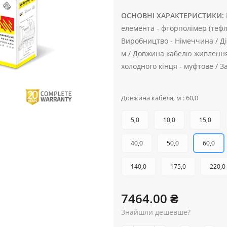
ОСНОВНІ ХАРАКТЕРИСТИКИ:
елемента -
фторполімер (тефло
Виробництво -
Німеччина /
Д
м /
Довжина кабелю живлення
холодного кінця -
муфтове /
З
Довжина кабеля, м : 60,0
5,0
10,0
15,0
40,0
50,0
60,0
140,0
175,0
220,0
7464.00 ₴
Знайшли дешевше?