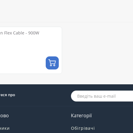
 Flex Cable - 900W
теся про
ково
Категорії
ники
Обігрівачі