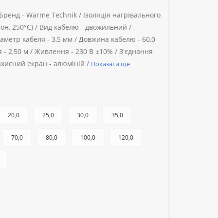
Бренд -
Wärme Technik /
Ізоляція нагрівального
н, 250°C) /
Вид кабелю -
двожильний /
іаметр кабеля -
3,5 мм /
Довжина кабелю -
60,0
 -
2,50 м /
Живлення -
230 В ±10% /
З'єднання
ахисний екран -
алюміній /
Показати ще
20,0
25,0
30,0
35,0
70,0
80,0
100,0
120,0