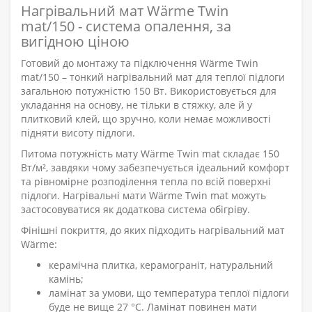
Нагрівальний мат Wärme Twin
mat/150 - система опалення, за
вигідною ціною
Готовий до монтажу та підключення Wärme Twin
mat/150 – тонкий нагрівальний мат для теплої підлоги
загальною потужністю 150 Вт. Використовується для
укладання на основу, не тільки в стяжку, але й у
плитковий клей, що зручно, коли немає можливості
підняти висоту підлоги.
Питома потужність мату Wärme Twin mat складає 150
Вт/м², завдяки чому забезпечується ідеальний комфорт
та рівномірне розподілення тепла по всій поверхні
підлоги. Нагрівальні мати Wärme Twin mat можуть
застосовуватися як додаткова система обігріву.
Фінішні покриття, до яких підходить нагрівальний мат
Wärme:
керамічна плитка, керамограніт, натуральний
камінь;
ламінат за умови, що температура теплої підлоги
буде не вище 27 °C. Ламінат повинен мати