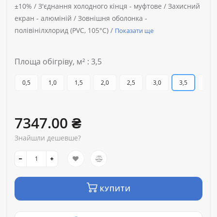
±10% /
З'єднання холодного кінця -
муфтове /
Захисний
екран -
алюміній /
Зовнішня оболонка -
полівінілхлорид (PVC, 105°C) /
Показати ще
Площа обігріву, м² : 3,5
0,5
1,0
1,5
2,0
2,5
3,0
3,5
4,0
7347.00 ₴
Знайшли дешевше?
КУПИТИ