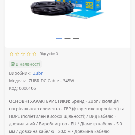
Відгуків: 0
В наявності
Виробник:
Zubr
Модель:
ZUBR DC Cable - 345W
Код: 0000106
ОСНОВНІ ХАРАКТЕРИСТИКИ:
Бренд -
Zubr /
Ізоляція
нагрівального елемента -
FEP (фторетиленпропілен) та
HDPE (поліетилен високої щільності) /
Вид кабелю -
двожильний /
Виробництво -
EU /
Діаметр кабеля -
5,0
мм /
Довжина кабелю -
20,0 м /
Довжина кабелю