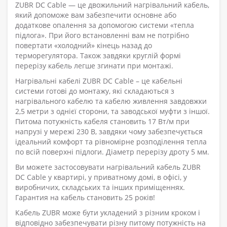
ZUBR DC Cable — це двожильний нагрівальний кабель,
який допоможе вам забезпечити основне або
додаткове опалення за допомогою системи «тепла
підлога». При його встановленні вам не потрібно
повертати «холодний» кінець назад до
терморегулятора. Також завдяки круглій формі
перерізу кабель легше згинати при монтажі.
Нагрівальні кабелі ZUBR DC Cable – це кабельні
системи готові до монтажу, які складаються з
нагрівального кабелю та кабелю живлення завдовжки
2,5 метри з однієї сторони, та заводської муфти з іншої.
Питома потужність кабеля становить 17 Вт/м при
напрузі у мережі 230 В, завдяки чому забезпечується
ідеальний комфорт та рівномірне розподілення тепла
по всій поверхні підлоги. Діаметр перерізу дроту 5 мм.
Ви можете застосовувати нагрівальний кабель ZUBR
DC Cable у квартирі, у приватному домі, в офісі, у
виробничих, складських та інших приміщеннях.
Гарантия на кабель становить 25 років!
Кабель ZUBR може бути укладений з різним кроком і
відповідно забезпечувати різну питому потужність на