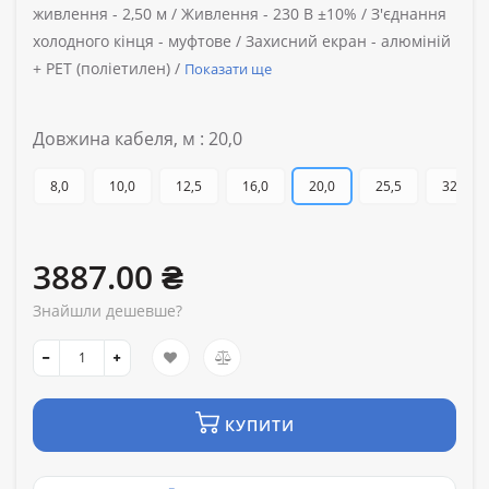
живлення -
2,50 м /
Живлення -
230 В ±10% /
З'єднання
холодного кінця -
муфтове /
Захисний екран -
алюміній
+ PET (поліетилен) /
Показати ще
Довжина кабеля, м : 20,0
8,0
10,0
12,5
16,0
20,0
25,5
32,0
3887.00 ₴
Знайшли дешевше?
КУПИТИ