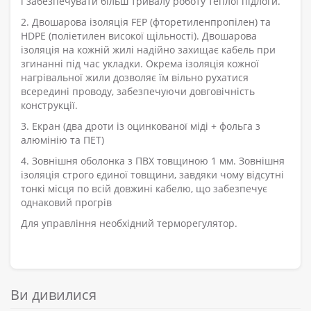
і забезпечувати більш тривалу роботу теплої підлоги.
2. Двошарова ізоляція FEP (фторетиленпропілен) та
HDPE (поліетилен високої щільності). Двошарова
ізоляція на кожній жилі надійно захищає кабель при
згинанні під час укладки. Окрема ізоляція кожної
нагрівальної жили дозволяє їм вільно рухатися
всередині проводу, забезпечуючи довговічність
конструкції.
3. Екран (два дроти із оцинкованої міді + фольга з
алюмінію та ПЕТ)
4. Зовнішня оболонка з ПВХ товщиною 1 мм. Зовнішня
ізоляція строго єдиної товщини, завдяки чому відсутні
тонкі місця по всій довжині кабелю, що забезпечує
однаковий прогрів
Для управління необхідний терморегулятор.
Ви дивилися