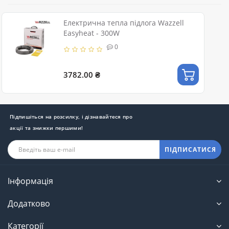
Електрична тепла підлога Wazzell
Easyheat - 300W
0
3782.00 ₴
Підпишіться на розсилку, і дізнавайтеся про
акції та знижки першими!
ПІДПИСАТИСЯ
Інформація
Додатково
Категорії