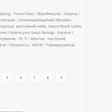
Бренд -
Тепло-Плюс /
Виробництво -
Україна /
лектація -
теплоакумуляційний обігрівач
плуатації, монтажний набір, гарантійний талон,
тон) /
Країна реєстрації бренду -
Україна /
грівання -
95 °C /
Монтаж -
настінний,
6 м² /
Потужність -
600 Вт /
Терморегулятор -
5
6
7
8
9
опрограматор