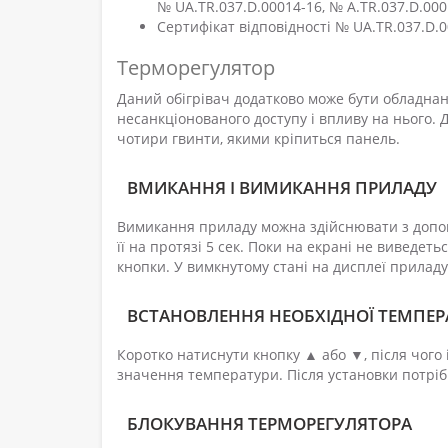
№ UA.TR.037.D.00014-16, № A.TR.037.D.000
Сертифікат відповідності № UA.TR.037.D.0
Терморегулятор
Даний обігрівач додатково може бути обладна
несанкціонованого доступу і впливу на нього. 
чотири гвинти, якими кріпиться панель.
ВМИКАННЯ І ВИМИКАННЯ ПРИЛАДУ
Вимикання приладу можна здійснювати з допом
її на протязі 5 сек. Поки на екрані не виведет
кнопки. У вимкнутому стані на дисплеї приладу
ВСТАНОВЛЕННЯ НЕОБХІДНОЇ ТЕМПЕР
Коротко натиснути кнопку ▲ або ▼, після чого
значення температури. Після установки потріб
БЛОКУВАННЯ ТЕРМОРЕГУЛЯТОРА