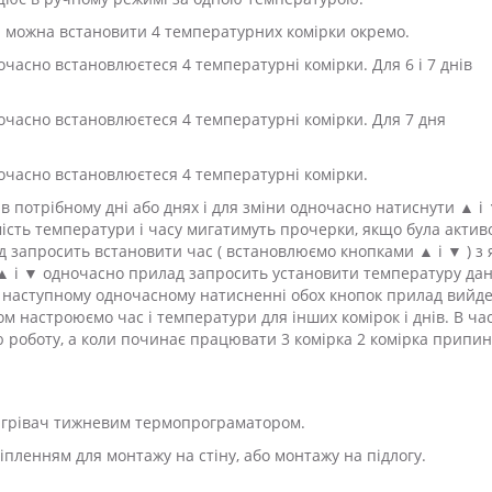
я можна встановити 4 температурних комірки окремо.
очасно встановлюєтеся 4 температурні комірки. Для 6 і 7 днів
.
ночасно встановлюєтеся 4 температурні комірки. Для 7 дня
.
ночасно встановлюєтеся 4 температурні комірки.
в потрібному дні або днях і для зміни одночасно натиснути ▲ і 
мість температури і часу мигатимуть прочерки, якщо була актив
д запросить встановити час ( встановлюємо кнопками ▲ і ▼ ) з 
 ▲ і ▼ одночасно прилад запросить установити температуру дан
и наступному одночасному натисненні обох кнопок прилад вийде
 настроюємо час і температури для інших комірок і днів. В ча
 роботу, а коли починає працювати 3 комірка 2 комірка припин
ігрівач тижневим термопрограматором.
іпленням для монтажу на стіну, або монтажу на підлогу.