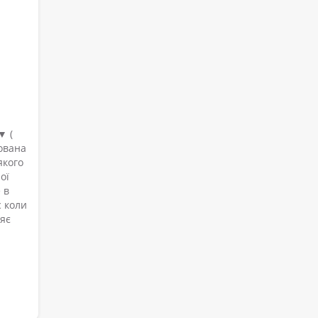
▼ (
ована
якого
ої
 в
с коли
яє