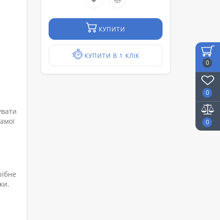
КУПИТИ
КУПИТИ В 1 КЛІК
0
0
увати
самої
0
рібне
ки.