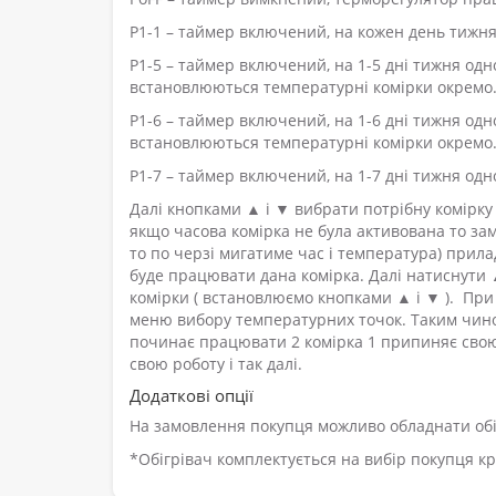
Р1-1 – таймер включений, на кожен день тижн
Р1-5 – таймер включений, на 1-5 дні тижня одн
встановлюються температурні комірки окремо
Р1-6 – таймер включений, на 1-6 дні тижня од
встановлюються температурні комірки окремо
Р1-7 – таймер включений, на 1-7 дні тижня од
Далі кнопками ▲ і ▼ вибрати потрібну комірку 
якщо часова комірка не була активована то за
то по черзі мигатиме час і температура) прила
буде працювати дана комірка. Далі натиснути
комірки ( встановлюємо кнопками ▲ і ▼ ). Пр
меню вибору температурних точок. Таким чином
починає працювати 2 комірка 1 припиняє свою
свою роботу і так далі.
Додаткові опції
На замовлення покупця можливо обладнати об
*Обігрівач комплектується на вибір покупця кр