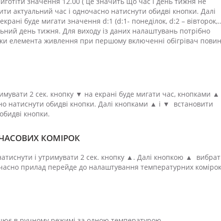
готіти значення 12.00 ( це значить що час і день тижня не
ити актуальний час і одночасно натиснути обидві кнопки. Далі
рані буде мигати значення d:1 (d:1- понеділок, d:2 – вівторок,
льний день тижня. Для виходу із даних налаштувань потрібно
дки елемента живлення при першому включенні обігрівач пови
имувати 2 сек. кнопку ▼ на екрані буде мигати час, кнопками ▲
но натиснути обидві кнопки. Далі кнопками ▲ і ▼ встановити
обидві кнопки.
 ЧАСОВИХ КОМІРОК
атиснути і утримувати 2 сек. кнопку ▲. Далі кнопкою ▲ вибра
ночасно прилад перейде до налаштування температурних комірок
цює в ручному режимі за одною температурою.