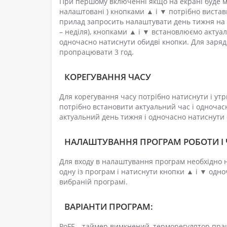
При першому включенні якщо на екрані буде ми
налаштовані ) кнопками ▲ і ▼ потрібно вистав
прилад запросить налаштувати день тижня на ек
– неділя), кнопками ▲ і ▼ встановлюємо актуа
одночасно натиснути обидві кнопки. Для заря
пропрацювати 3 год.
КОРЕГУВАННЯ ЧАСУ
Для корегування часу потрібно натиснути і утр
потрібно встановити актуальний час і одночас
актуальний день тижня і одночасно натиснути 
НАЛАШТУВАННЯ ПРОГРАМ РОБОТИ І
Для входу в налаштування програм необхідно н
одну із програм і натиснути кнопки ▲ і ▼ од
вибраній програмі.
ВАРІАНТИ ПРОГРАМ:
PoFF – таймер вимкнений, терморегулятор пра