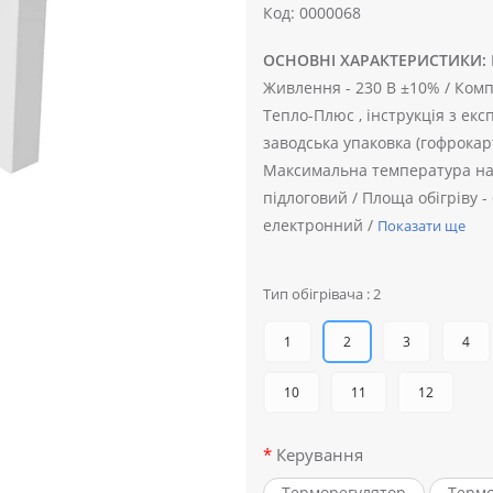
Код: 0000068
ОСНОВНІ ХАРАКТЕРИСТИКИ:
Живлення -
230 В ±10% /
Комп
Тепло-Плюс , інструкція з екс
заводська упаковка (гофрокар
Максимальна температура на
підлоговий /
Площа обігріву -
електронний /
Показати ще
Тип обігрівача : 2
1
2
3
4
10
11
12
Керування
Терморегулятор
Терм