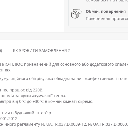
Обмін, повернення
Повернення протягом
)
ЯК ЗРОБИТИ ЗАМОВЛЕННЯ ?
ЕПЛО-ПЛЮС призначений для основного або додаткового опале
еннях.
кумуляційного обігріву, яка обладнана високоефективною і точ
ня, працює від 220В.
ономія завдяки акумуляції тепла.
тря від 0°С до +30°С в кожній кімнаті окремо.
ться в будь-який інтер’єр.
001:2012.
хнічного регламенту № UA.TR.037.D.0039-12, № UA.TR.037.D.00007