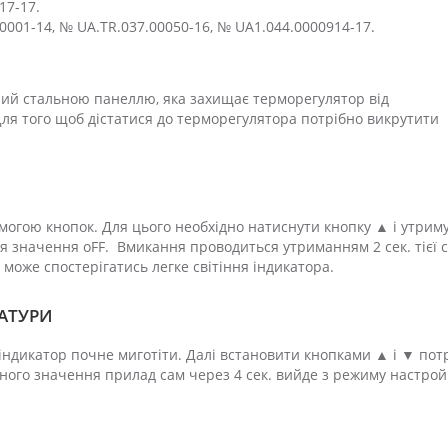
17-17.
0001-14, № UA.TR.037.00050-16, № UA1.044.0000914-17.
ний стальною панеллю, яка захищає терморегулятор від
Для того щоб дістатися до терморегулятора потрібно викрутити
огою кнопок. Для цього необхідно натиснути кнопку ▲ і утрим
ься значення оFF. Вмикання проводиться утриманням 2 сек. тієї 
 може спостерігатись легке світіння індикатора.
АТУРИ
 індикатор почне миготіти. Далі встановити кнопками ▲ і ▼ пот
ного значення прилад сам через 4 сек. вийде з режиму настрой