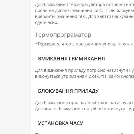
Для блокування терморегулятора потрібно натис
появи на дисплеї значення bLС. Після блокува
виводити значення bLС. Для зняття блокування 
одночасно.
Термопрограматор
*Терморегулятор з програмним управлінням не 
ВМИКАННЯ І ВИМИКАННЯ
Для вимикання приладу потрібно натиснути і у
виконується утриманням 2 сек. тієї самої кнопк
БЛОКУВАННЯ ПРИЛАДУ
Для блокування приладу необхідно натиснути і
Для зняття блокування потрібно натиснути і ут
УСТАНОВКА ЧАСУ