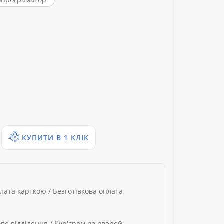
КУПИТИ В 1 КЛІК
лата карткою / Безготівкова оплата
ве відділення / Кур'єром до дверей