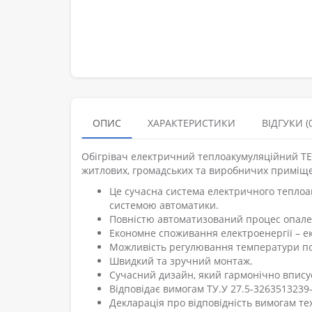
ОПИС
ХАРАКТЕРИСТИКИ
ВІДГУКИ (0
Обігрівач електричний теплоакумуляційний Т
житлових, громадських та виробничих приміщ
Це сучасна система електричного теплоа
системою автоматики.
Повністю автоматизований процес опален
Економне споживання електроенергії – ек
Можливість регулювання температури пові
Швидкий та зручний монтаж.
Сучасний дизайн, який гармонічно вписує
Відповідає вимогам ТУ.У 27.5-3263513239-
Декларація про відповідність вимогам те