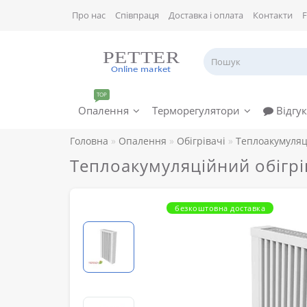
Про нас
Співпраця
Доставка і оплата
Контакти
TOP
Опалення
Терморегулятори
Відгук
Головна
Опалення
Обігрівачі
Теплоакумуляці
Теплоакумуляційний обігрі
безкоштовна доставка