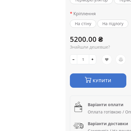
Кріплення
На стіну
На підлогу
5200.00 ₴
Знайшли дешевше?
КУПИТИ
Варіанти оплати
Оплата готівкою / Оп
Варіанти доставки
Самовивіз / На пошто