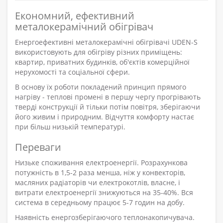
Економний, ефективний
металокерамічний обігрівач
Енергоефективні металокерамічні обігрівачі UDEN-S
використовують для обігріву різних приміщень:
квартир, приватних будинків, об'єктів комерційної
нерухомості та соціальної сфери.
В основу їх роботи покладений принцип прямого
нагріву - теплові промені в першу чергу прогрівають
тверді конструкції й тільки потім повітря, зберігаючи
його живим і природним. Відчуття комфорту настає
при більш низькій температурі.
Переваги
Низьке споживання електроенергії. Розрахункова
потужність в 1,5-2 раза менша, ніж у конвекторів,
масляних радіаторів чи електрокотлів, власне, і
витрати електроенергії знижуються на 35-40%. Вся
система в середньому працює 5-7 годин на добу.
Наявність енергозберігаючого теплонакопичувача.