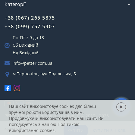
Категорії
+38 (067) 265 5875
+38 (099) 757 5907
Пн-Пт з 9 до 18
Сб Вихідний
Нд Вихідний
info@petter.com.ua
м.Тернопіль, вул.Подільська, 5
Наш сайт використовує cookies для більш
✖
зручної роботи користувачів з ним.
PETTER
Енергозберігаючі технології © 2010 - 2026
Продовжуючи використовувати наш сайт, Ви
погоджуєтесь з нашою
Політикою
4690.00 ₴
використання cookies.
КУПИТИ
КУПИТИ В 1 КЛІК