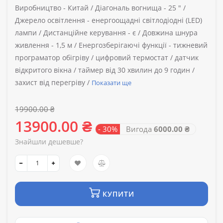
Виробництво -
Китай /
Діагональ вогнища -
25 " /
Джерело освітлення -
енергоощадні світлодіодні (LED)
лампи /
Дистанційне керування -
є /
Довжина шнура
живлення -
1,5 м /
Енергозберігаючі функції -
тижневий
програматор обігріву / цифровий термостат / датчик
відкритого вікна / таймер від 30 хвилин до 9 годин /
захист від перегріву /
Показати ще
19900.00 ₴
13900.00 ₴
- 30%
Вигода
6000.00 ₴
Знайшли дешевше?
КУПИТИ