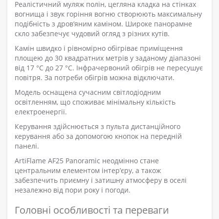
Реалістичний муляж полін, цегляна кладка на стінках
вогнища і звук горіння вогню створюють максимальну
подібність з дров’яним каміном. Широке панорамне
скло забезпечує чудовий огляд з різних кутів.
Камін швидко і рівномірно обігріває приміщення
площею до 30 квадратних метрів у заданому діапазоні
від 17 °C до 27 °C. Інфрачервоний обігрів не пересушує
повітря. За потреби обігрів можна відключати.
Модель оснащена сучасним світлодіодним
освітленням, що споживає мінімальну кількість
електроенергії.
Керування здійснюється з пульта дистанційного
керування або за допомогою кнопок на передній
панелі.
ArtiFlame AF25 Panoramic неодмінно стане
центральним елементом інтер’єру, а також
забезпечить приємну і затишну атмосферу в оселі
незалежно від пори року і погоди.
Головні особливості та переваги