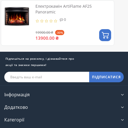
Електрокамін ArtiFlame AF25
Panoramic
0
19900.00 ₴
-30%
13900.00 ₴
Підпишіться на розсилку, і дізнавайтеся про
акції та знижки першими!
ПІДПИСАТИСЯ
Інформація
Додатково
Категорії