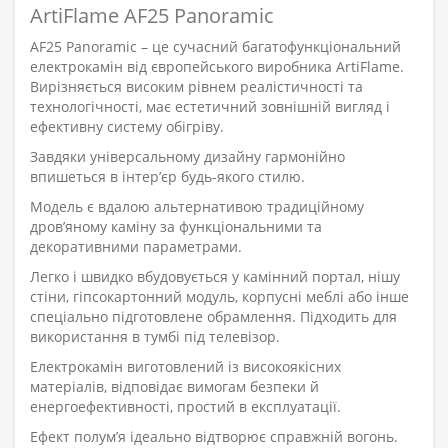
ArtiFlame AF25 Panoramic
AF25 Panoramic – це сучасний багатофункціональний
електрокамін від європейського виробника ArtiFlame.
Вирізняється високим рівнем реалістичності та
технологічності, має естетичний зовнішній вигляд і
ефективну систему обігріву.
Завдяки універсальному дизайну гармонійно
впишеться в інтер’єр будь-якого стилю.
Модель є вдалою альтернативою традиційному
дров’яному каміну за функціональними та
декоративними параметрами.
Легко і швидко вбудовується у камінний портал, нішу
стіни, гіпсокартонний модуль, корпусні меблі або інше
спеціально підготовлене обрамлення. Підходить для
використання в тумбі під телевізор.
Електрокамін виготовлений із високоякісних
матеріалів, відповідає вимогам безпеки й
енергоефективності, простий в експлуатації.
Ефект полум’я ідеально відтворює справжній вогонь.