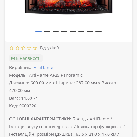
Відгуків: 0
В наявності
Виробник:
ArtiFlame
Модель:
ArtiFlame AF25 Panoramic
Довжина: 660.00 мм x Ширина: 287.00 мм x Висота:
470.00 мм
Вага: 14.60 кг
Код: 0000320
ОСНОВНІ ХАРАКТЕРИСТИКИ:
Бренд -
ArtiFlame /
Імітація звуку горіння дров -
є /
Індикатор функцій -
є /
Інсталяційні розміри (ДхШхВ) -
63,5 х 21,0 х 47,0 см /