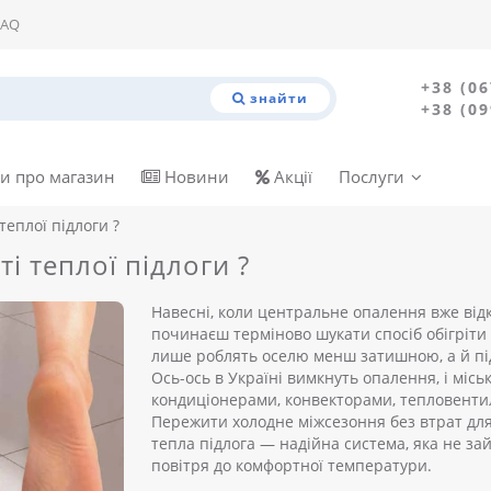
FAQ
+38 (06
знайти
+38 (09
и про магазин
Новини
Акції
Послуги
теплої підлоги ?
і теплої підлоги ?
Навесні, коли центральне опалення вже відк
починаєш терміново шукати спосіб обігріти 
лише роблять оселю менш затишною, а й під
Ось-ось в Україні вимкнуть опалення, і міс
кондиціонерами, конвекторами, тепловен
Пережити холодне міжсезоння без втрат для
тепла підлога — надійна система, яка не за
повітря до комфортної температури.