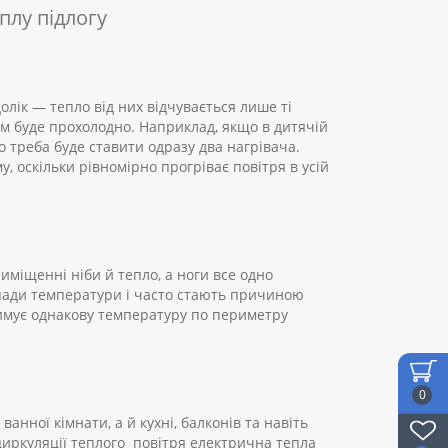
плу підлогу
олік — тепло від них відчувається лише ті
ншим буде прохолодно. Наприклад, якщо в дитячій
то треба буде ставити одразу два нагрівача.
, оскільки рівномірно прогріває повітря в усій
иміщенні ніби й тепло, а ноги все одно
епади температури і часто стають причиною
тримує однакову температуру по периметру
0
нної кімнати, а й кухні, балконів та навіть
циркуляції теплого повітря електрична тепла