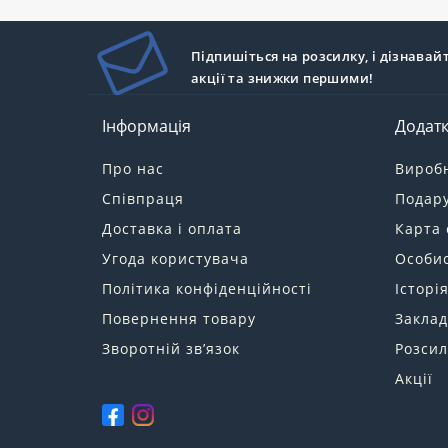
Підпишіться на розсилку, і дізнавай
акції та знижки першими!
Інформація
Додат
Про нас
Вироб
Співпраця
Подару
Доставка і оплата
Карта 
Угода користувача
Особис
Політика конфіденційності
Історі
Повернення товару
Заклад
Зворотній зв’язок
Розсил
Акції