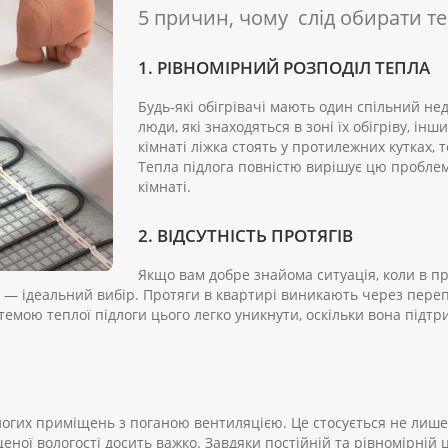
5 причин, чому слід обирати те
1. РІВНОМІРНИЙ РОЗПОДІЛ ТЕПЛА
Будь-які обігрівачі мають один спільний нед
люди, які знаходяться в зоні їх обігріву, і
кімнаті ліжка стоять у протилежних кутках, 
Тепла підлога повністю вирішує цю проблему
кімнаті.
2. ВІДСУТНІСТЬ ПРОТЯГІВ
Якщо вам добре знайома ситуація, коли в пр
а — ідеальний вибір. Протяги в квартирі виникають через пер
стемою теплої підлоги цього легко уникнути, оскільки вона під
логих приміщень з поганою вентиляцією. Це стосується не лише ва
ної вологості досить важко. Завдяки постійній та рівномірній 