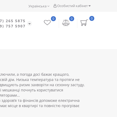
Особистий кабінет
Українська
0
0
0
7) 265 5875
9) 757 5907
лючили, а погода досі бажає кращого,
свій дім. Низька температура та протяги не
вищують ризик захворіти на сезонну застуду.
ькі мешканці почнуть користуватися
тиляторами…
 здоров’я та фінансів допоможе електрична
ймає місце в квартирі та повністю прогріває