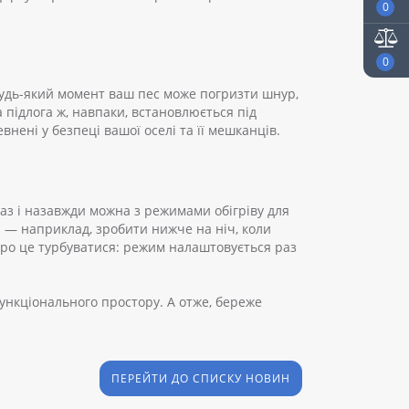
0
0
 будь-який момент ваш пес може погризти шнур,
 підлога ж, навпаки, встановлюється під
внені у безпеці вашої оселі та її мешканців.
аз і назавжди можна з режимами обігріву для
ня — наприклад, зробити нижче на ніч, коли
 про це турбуватися: режим налаштовується раз
функціонального простору. А отже, береже
ПЕРЕЙТИ ДО СПИСКУ НОВИН