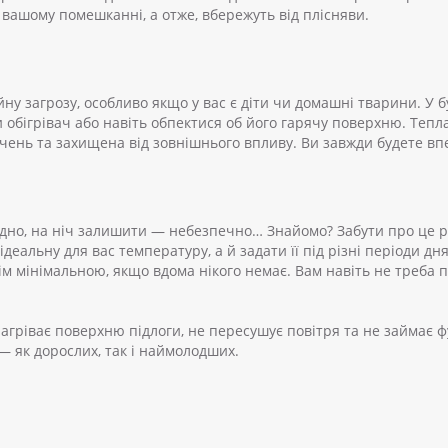
 вашому помешканні, а отже, вбережуть від плісняви.
йну загрозу, особливо якщо у вас є діти чи домашні тварини. У
обігрівач або навіть обпектися об його гарячу поверхню. Тепла
очень та захищена від зовнішнього впливу. Ви завжди будете впе
дно, на ніч залишити — небезпечно… Знайомо? Забути про це р
деальну для вас температуру, а й задати її під різні періоди д
сім мінімальною, якщо вдома нікого немає. Вам навіть не треба
агріває поверхню підлоги, не пересушує повітря та не займає 
— як дорослих, так і наймолодших.