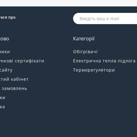
теся про
ково
Категорії
ники
Обігрівачі
нкові сертифікати
Електрична тепла підлога
сайту
Терморегулятори
тий кабінет
я замовлень
ки
ка